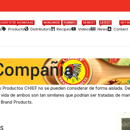
 CHIEF STORY
SHOWCASE
WORLDWIDE
YUMMY!
NEWEST
LATEST
GET-I
s
Products
Distributors
Recipes
Videos
News
Contact
 Compañía
os Productos CHIEF no se pueden considerar de forma aislada. Deb
 vida de ambos son tan similares que podrían ser tratadas de mane
 Brand Products.
ES