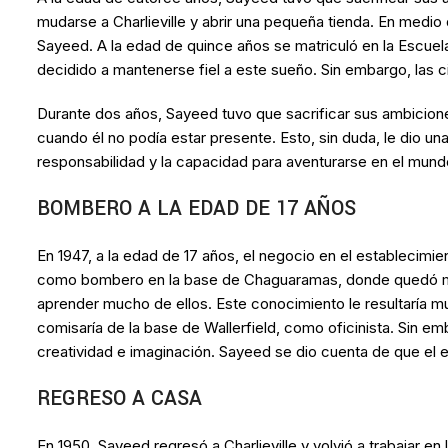
mudarse a Charlieville y abrir una pequeña tienda. En medi
Sayeed. A la edad de quince años se matriculó en la Escuel
decidido a mantenerse fiel a este sueño. Sin embargo, las 
Durante dos años, Sayeed tuvo que sacrificar sus ambicion
cuando él no podía estar presente. Esto, sin duda, le dio un
responsabilidad y la capacidad para aventurarse en el mund
BOMBERO A LA EDAD DE 17 AÑOS
En 1947, a la edad de 17 años, el negocio en el establecim
como bombero en la base de Chaguaramas, donde quedó muy 
aprender mucho de ellos. Este conocimiento le resultaría m
comisaría de la base de Wallerfield, como oficinista. Sin em
creatividad e imaginación. Sayeed se dio cuenta de que el es
REGRESO A CASA
En 1950, Sayeed regresó a Charlieville y volvió a trabajar e