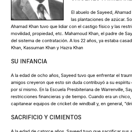
El abuelo de Sayeed, Ahamad K
las plantaciones de azúcar. So
Ahamad Khan tuvo que lidiar con el castigo físico y las restr
movilidad, propiedad, etc. Mahamoud Khan, el padre de Saye
del sistema de contratación. A los 22 años, ya estaba casa
Khan, Kassuman Khan y Hazra Khan
SU INFANCIA
A la edad de ocho años, Sayeed tuvo que enfrentar el trau
amigos creyeron que esto sin duda contribuyó a su espírit
por sí mismo. En la Escuela Presbiteriana de Warrenville, Sa
restricciones financieras y de tiempo. Cuando era un chico
capitanear equipos de cricket de windball y, en general, “dir
SACRIFICIO Y CIMIENTOS
A la edad de catorce años, Sayeed tuvo que sacrificar sus