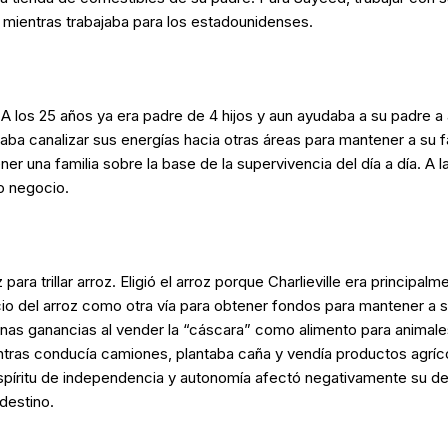
a mientras trabajaba para los estadounidenses.
. A los 25 años ya era padre de 4 hijos y aun ayudaba a su padre a 
aba canalizar sus energías hacia otras áreas para mantener a su f
ner una familia sobre la base de la supervivencia del día a día. A
io negocio.
rillar arroz. Eligió el arroz porque Charlieville era principalment
 del arroz como otra vía para obtener fondos para mantener a su 
unas ganancias al vender la “cáscara” como alimento para animale
entras conducía camiones, plantaba caña y vendía productos agríc
spíritu de independencia y autonomía afectó negativamente su des
destino.