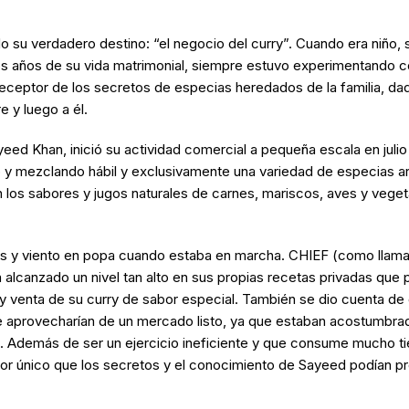
u verdadero destino: “el negocio del curry”. Cuando era niño, si
eros años de su vida matrimonial, siempre estuvo experimentando
eceptor de los secretos de especias heredados de la familia, da
 y luego a él.
yeed Khan, inició su actividad comercial a pequeña escala en julio
o y mezclando hábil y exclusivamente una variedad de especias a
os sabores y jugos naturales de carnes, mariscos, aves y veget
dos y viento en popa cuando estaba en marcha. CHIEF (como llama
alcanzado un nivel tan alto en sus propias recetas privadas que 
y venta de su curry de sabor especial. También se dio cuenta de
l se aprovecharían de un mercado listo, ya que estaban acostumbra
o. Además de ser un ejercicio ineficiente y que consume mucho t
bor único que los secretos y el conocimiento de Sayeed podían pr