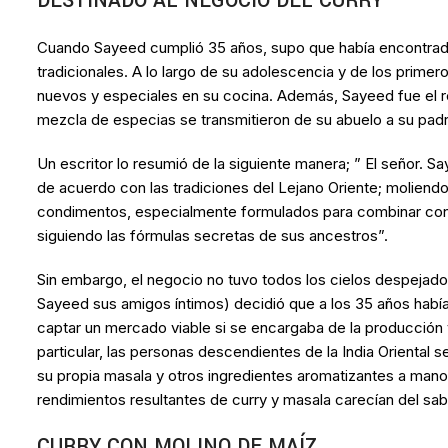
DESTINADO AL NEGOCIO DEL CURRY
Cuando Sayeed cumplió 35 años, supo que había encontrado s
tradicionales. A lo largo de su adolescencia y de los prim
nuevos y especiales en su cocina. Además, Sayeed fue el r
mezcla de especias se transmitieron de su abuelo a su padre
Un escritor lo resumió de la siguiente manera; ” El señor. Sa
de acuerdo con las tradiciones del Lejano Oriente; moliend
condimentos, especialmente formulados para combinar con l
siguiendo las fórmulas secretas de sus ancestros”.
Sin embargo, el negocio no tuvo todos los cielos despeja
Sayeed sus amigos íntimos) decidió que a los 35 años había 
captar un mercado viable si se encargaba de la producción 
particular, las personas descendientes de la India Orienta
su propia masala y otros ingredientes aromatizantes a man
rendimientos resultantes de curry y masala carecían del sa
CURRY CON MOLINO DE MAÍZ