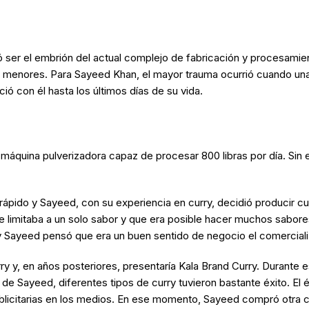
ó ser el embrión del actual complejo de fabricación y procesami
enores. Para Sayeed Khan, el mayor trauma ocurrió cuando una d
ó con él hasta los últimos días de su vida.
uina pulverizadora capaz de procesar 800 libras por día. Sin em
ápido y Sayeed, con su experiencia en curry, decidió producir cu
se limitaba a un solo sabor y que era posible hacer muchos sabore
y Sayeed pensó que era un buen sentido de negocio el comercializ
 y, en años posteriores, presentaría Kala Brand Curry. Durante 
de Sayeed, diferentes tipos de curry tuvieron bastante éxito. El 
icitarias en los medios. En ese momento, Sayeed compró otra cami