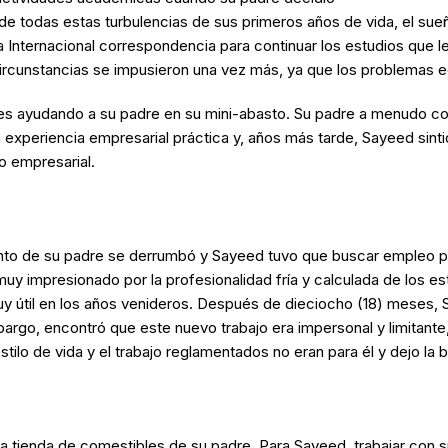
o de todas estas turbulencias de sus primeros años de vida, el s
a Internacional correspondencia para continuar los estudios que 
circunstancias se impusieron una vez más, ya que los problemas e
es ayudando a su padre en su mini-abasto. Su padre a menudo co
a experiencia empresarial práctica y, años más tarde, Sayeed sint
o empresarial.
iento de su padre se derrumbó y Sayeed tuvo que buscar empleo p
impresionado por la profesionalidad fría y calculada de los es
uy útil en los años venideros. Después de dieciocho (18) meses, 
bargo, encontró que este nuevo trabajo era impersonal y limitante,
tilo de vida y el trabajo reglamentados no eran para él y dejo la 
n la tienda de comestibles de su padre. Para Sayeed, trabajar con 