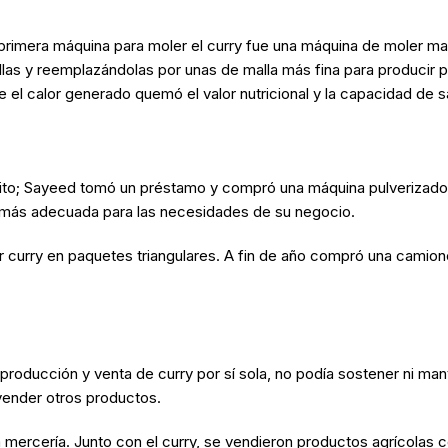
imera máquina para moler el curry fue una máquina de moler ma
llas y reemplazándolas por unas de malla más fina para producir 
el calor generado quemó el valor nutricional y la capacidad de s
xito; Sayeed tomó un préstamo y compró una máquina pulverizador
la más adecuada para las necesidades de su negocio.
urry en paquetes triangulares. A fin de año compró una camioneta
roducción y venta de curry por sí sola, no podía sostener ni mant
vender otros productos.
mercería. Junto con el curry, se vendieron productos agrícolas c