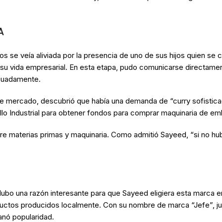
A
s se veía aliviada por la presencia de uno de sus hijos quien se
su vida empresarial. En esta etapa, pudo comunicarse directamen
cuadamente.
 de mercado, descubrió que había una demanda de “curry sofistica
lo Industrial para obtener fondos para comprar maquinaria de em
 materias primas y maquinaria. Como admitió Sayeed, “si no hub
o una razón interesante para que Sayeed eligiera esta marca en p
ctos producidos localmente. Con su nombre de marca “Jefe”, junto
nó popularidad.