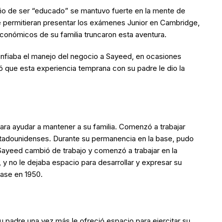
ueño de ser “educado” se mantuvo fuerte en la mente de
le permitieran presentar los exámenes Junior en Cambridge,
conómicos de su familia truncaron esta aventura.
nfiaba el manejo del negocio a Sayeed, en ocasiones
ió que esta experiencia temprana con su padre le dio la
ara ayudar a mantener a su familia. Comenzó a trabajar
tadounidenses. Durante su permanencia en la base, pudo
Sayeed cambió de trabajo y comenzó a trabajar en la
 y no le dejaba espacio para desarrollar y expresar su
base en 1950.
su padre una vez más le ofreció espacio para ejercitar su